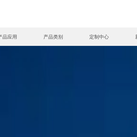
产品应用
产品类别
定制中心
械
线电缆
企业规模
军警通讯
设计研发
公司动态
内窥镜模组
发展历程
汽车电子
设计流程
行业资讯
线缆组件
组织架构
机床/机械人
我要定制
知识分享
气腹机加
企业相册